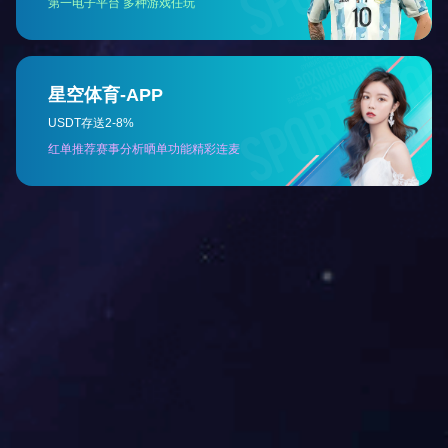
这些项目涵盖基础软件、空间计算、具身智能、智慧交通、智
能建造、智慧医疗、智慧农业等多个关键领域，凸显了AI技术赋能
百业、驱动创新的巨大潜能。路演过程中，投资人与项目方就技术
壁垒、商业落地及未来规划进行了热烈交流。