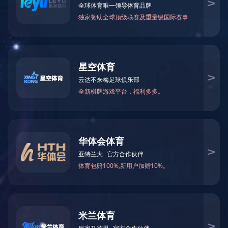
深港青年梦工场基金联盟“AI Agent+”专
场路演圆满举办
发布日期：2025-12-24 10:20:57