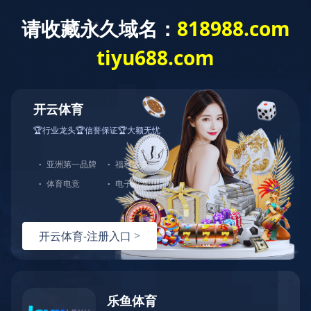
星空官方网页版
新闻动态
智汇星空官方网页版-星空（中国） 洞见
未来 ——星空官方网页版-星空（中国）