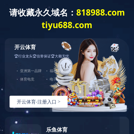
星空官方网页版
保险/再保险
“绿色发展与综合灾害风险防范暨联合国减灾三十年回顾国际研讨会”
成功举办