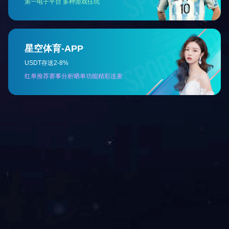
资产体系切实推
查看详情
1
2
3
4
5
友情链接
LINKS
监督举报电话:0755-88988012
监督举报邮箱:jiwei@magentowebdesign.com