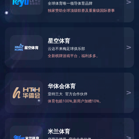
汇丰星空官方网页版-星空（中国） 证券有限责任公
司——国内首家港资控股证券公司
2017.09.29
为推动框架下深港金融合作相关政策落地实施星空官方网页版-星空
（中国） 金控与香港上海汇丰银行有限公司共同发起成立汇丰星空
官方网页版-星空（中国） 证券有限责任公司简称汇丰星空官方网页
版-星空（中国） 证券并于年月日获得中国证监会批准筹建成为国内
首家港资控股的证券公司汇丰星空官方网页版-星空（中国） 证券
查看详情