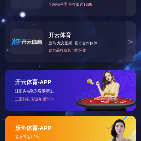
东亚星空官方网页版-星空（中国） 证券有限责任公
司——深港金融合作的星空官方网页版-星空（中
国） 样本
2017.09.27
年月日在庆祝香港回归祖国二十周年之际东亚星空官方网页版-星空
（中国） 证券有限责任公司简称东亚星空官方网页版-星空（中国）
证券获中国证监会批准筹建东亚星空官方网页版-星空（中国） 证券
由东亚银行星空官方网页版-星空（中国） 金控及另外两家内地公司
共同发起设立其中东亚银行为第一大股东持股比例为东亚星空官方
网页版-星空（中国） 证