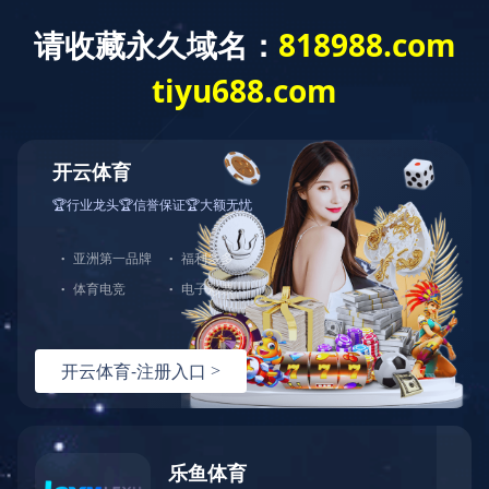
星空官方网页版
创新案例
东亚星空官方网页版-星空（中国） 证券
有限责任公司——深港金融合作的星空