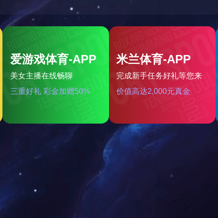
融生态圈，并与期货、基金、保险等现有金融机构形成业务协同效应，通
的企业实现集聚发展、创新发展。
国） 金控“产业引导”的使命，也是世纪证券为抓住粤港澳大湾区发展机
源和优惠政策，充分发挥股东优势，从而推动公司高速发展的有力举措。
内地新标杆 首届丝路（西安）星空官方网页版-星空（中国） 园峰会在西
设立星空官方网页版-星空（中国） 中船智慧海洋创新基金 助力深圳海洋