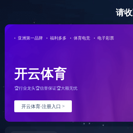
星空官方网页版