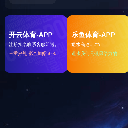
的市场主体，完善星空官方网页版-星空（中国） 金
资本市场服务，推动星空官方网页版-星空（中国） 
本次迁址，不仅贯彻了星空官方网页版-星空（中
极争取南山、星空官方网页版-星空（中国） 优势资
上一篇：
打造星空官方网页版-星空（中国） 服务
举办
下一篇：
星空官方网页版-星空（中国） 金控签约
业创新发展